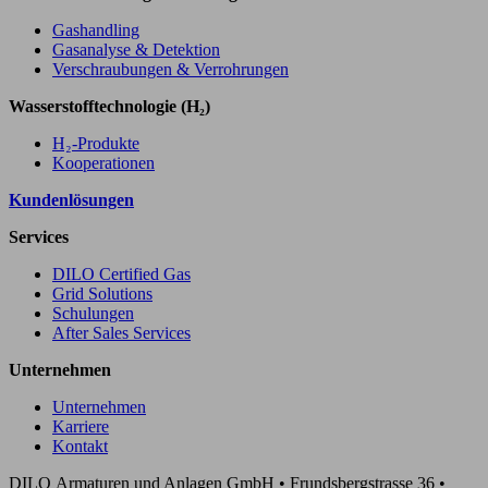
Gashandling
Gasanalyse & Detektion
Verschraubungen & Verrohrungen
Wasserstofftechnologie (H₂)
H₂-Produkte
Kooperationen
Kundenlösungen
Services
DILO Certified Gas
Grid Solutions
Schulungen
After Sales Services
Unternehmen
Unternehmen
Karriere
Kontakt
DILO Armaturen und Anlagen GmbH • Frundsbergstrasse 36 •