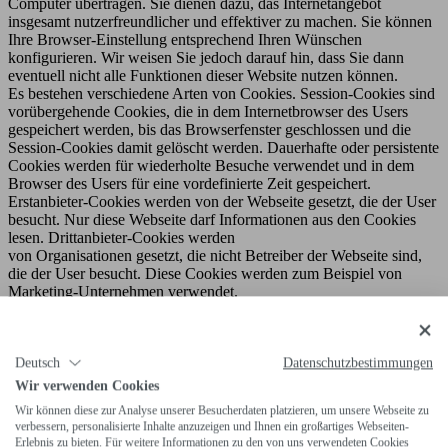
Computer übertragen. Sie dienen dazu, das Internetangebot
insgesamt nutzerfreundlicher und effektiver zu machen. Sie können
Ihre Browser-Einstellung entsprechend Ihren Wünschen
konfigurieren. Wir weisen Sie jedoch darauf hin, dass Sie dann
eventuell nicht alle Funktionen dieser Website nutzen können.
Es bestehen verschiedene Arten von Cookies. Session-Cookies sind
vorübergehende Cookies, die in dem Internetbrowser des Users
gespeichert werden, bis das Browserfenster geschlossen und die
Session-Cookies damit gelöscht werden. Dauerhafte oder persistente
Cookies werden für wiederholte Besuche verwendet und in dem
Browser des Users für eine vordefinierte Zeit gespeichert.
Erstanbieter-Cookies werden von der Webseite gesetzt, die der User
besucht. Nur diese Webseite darf Informationen aus den Cookies
lesen. Drittanbieter-Cookies werden
von Organisationen gesetzt, die nicht Betreiber der Webseite sind,
die der User besucht. Diese Cookies werden zum Beispiel von
Marketing-Unternehmen verwendet.
Die auf dieser Website eingesetzten Cookies sind:
Deutsch
Datenschutzbestimmungen
Wir verwenden Cookies
PHPSESSID: Erstanbieter-Session-Cookie zum Zweck der
Wir können diese zur Analyse unserer Besucherdaten platzieren, um unsere Webseite zu
verbessern, personalisierte Inhalte anzuzeigen und Ihnen ein großartiges Webseiten-
Identifizierung der aktuellen Sitzung des Nutzers
Erlebnis zu bieten. Für weitere Informationen zu den von uns verwendeten Cookies