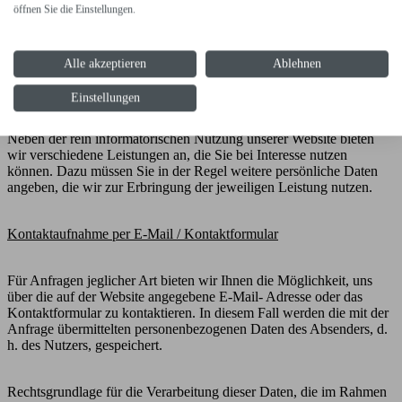
öffnen Sie die Einstellungen.
auf unserer Website. Die Speicherdauer entspricht der aktuellen
Sitzung.
Alle akzeptieren
Ablehnen
4.2 Weitere Funktionen und Angebote unserer
Einstellungen
Website
Neben der rein informatorischen Nutzung unserer Website bieten
wir verschiedene Leistungen an, die Sie bei Interesse nutzen
können. Dazu müssen Sie in der Regel weitere persönliche Daten
angeben, die wir zur Erbringung der jeweiligen Leistung nutzen.
Kontaktaufnahme per E-Mail / Kontaktformular
Für Anfragen jeglicher Art bieten wir Ihnen die Möglichkeit, uns
über die auf der Website angegebene E-Mail- Adresse oder das
Kontaktformular zu kontaktieren. In diesem Fall werden die mit der
Anfrage übermittelten personenbezogenen Daten des Absenders, d.
h. des Nutzers, gespeichert.
Rechtsgrundlage für die Verarbeitung dieser Daten, die im Rahmen