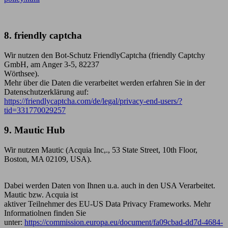
8. friendly captcha
Wir nutzen den Bot-Schutz FriendlyCaptcha (friendly Captchy
GmbH, am Anger 3-5, 82237
Wörthsee).
Mehr über die Daten die verarbeitet werden erfahren Sie in der
Datenschutzerklärung auf:
https://friendlycaptcha.com/de/legal/privacy-end-users/?
tid=331770029257
9. Mautic Hub
Wir nutzen Mautic (Acquia Inc,., 53 State Street, 10th Floor,
Boston, MA 02109, USA).
Dabei werden Daten von Ihnen u.a. auch in den USA Verarbeitet.
Mautic bzw. Acquia ist
aktiver Teilnehmer des EU-US Data Privacy Frameworks. Mehr
Informatiolnen finden Sie
unter:
https://commission.europa.eu/document/fa09cbad-dd7d-4684-