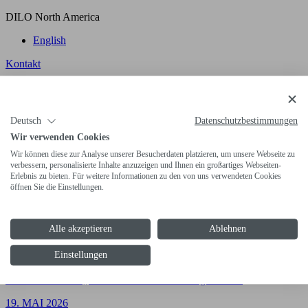
DILO North America
English
Kontakt
Lösch- und Isoliergastechnologie
Wasserstofftechnologie (H₂)
Kundenlösungen
Deutsch
Datenschutzbestimmungen
Services
Hochdruckprodukte
Wir verwenden Cookies
Wir können diese zur Analyse unserer Besucherdaten platzieren, um unsere Webseite zu
Gashandling
Gasanalyse & Detektion
Ventile und Kupplungen
verbessern, personalisierte Inhalte anzuzeigen und Ihnen ein großartiges Webseiten-
Erlebnis zu bieten. Für weitere Informationen zu den von uns verwendeten Cookies
06. JULI 2026
öffnen Sie die Einstellungen.
75 Jahre DILO
Am 03. Juli 2026 feierte DILO sein 75-jähriges Jubiläum…
Alle akzeptieren
Ablehnen
06. JULI 2026
Einstellungen
DILO Global Agents Meeting 2026
Unter dem Motto „Gemeinsames Wissen für globale…
19. MAI 2026