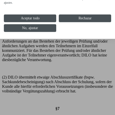
ajustes.
Landingpage genannten Abschlüsse (bspw. Zertifikate) zu erhalten.
Voraussetzung dafür ist die vollständige Teilnahme (durchgängige
Anwesenheit an allen Schulungsterminen zu den kommunizierten
Schulungszeiten) an der gebuchten Schulung. Sofern der Abschluss
Aceptar todo
Rechazar
mit einer Prüfung und/oder ähnlichen Aufgaben (bspw. bewertete
Gruppenarbeit) verbunden ist, ist überdies das Bestehen der Prüfung
No, ajustar
und/oder ähnlichen Aufgaben erforderlich, um den entsprechenden
Abschluss zu erhalten. Die Rahmenbedingungen und
Anforderungen an das Bestehen der jeweiligen Prüfung und/oder
ähnlichen Aufgaben werden den Teilnehmern im Einzelfall
kommuniziert. Für das Bestehen der Prüfung und/oder ähnlicher
Aufgabe ist der Teilnehmer eigenverantwortlich; DILO hat keine
diesbezügliche Verantwortung.
(2) DILO übermittelt etwaige Abschlusszertifikate (bspw.
Sachkundebescheinigung) nach Abschluss der Schulung, sofern der
Kunde alle hierfür erforderlichen Voraussetzungen (insbesondere die
vollständige Vergütungszahlung) erbracht hat.
§7